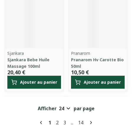
Sjankara
Pranarom
Sjankara Bebe Huile
Pranarom Hv Carotte Bio
Massage 100ml
50ml
20,40 €
10,50 €
Ajouter au panier
Ajouter au panier
Afficher
par page
Pages
Vous lisez actuellement la page
Page
Page
Page
1
2
3
...
14