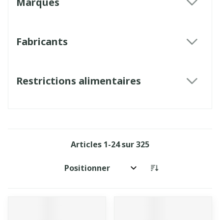
Marques
filter
Fabricants
filter
Restrictions alimentaires
filter
Articles
1
-
24
sur
325
Trier par: