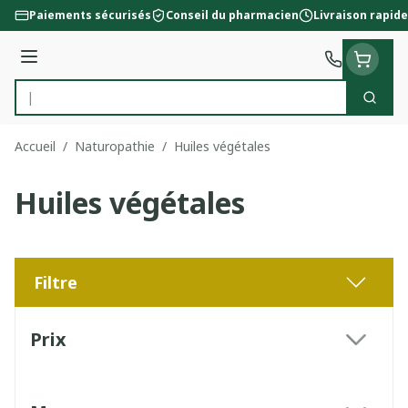
Aller au contenu
Paiements sécurisés
Conseil du pharmacien
Livraison rapide
Menu
Cherc
Rechercher
Accueil
/
Naturopathie
/
Huiles végétales
Huiles végétales
Filtre
Passer à la liste des produits
Prix
filter