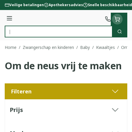
Ga naar de inhoud
Veilige betalingen
Apothekersadvies
Snelle beschikbaarheid
Menu
Zoek
Product, merk, categorie...
Home
/
Zwangerschap en kinderen
/
Baby
/
Kwaaltjes
/
Om de
Om de neus vrij te maken
Filteren
Doorgaan naar productlijst
Prijs
filter