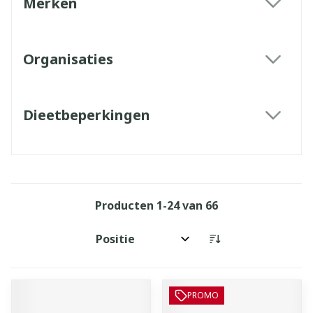
Merken
filter
Organisaties
filter
Dieetbeperkingen
filter
Producten
1
-
24
van
66
Sorteer op:
PROMO