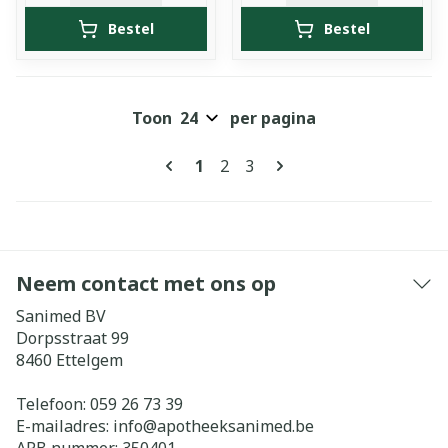
Bestel
Bestel
Toon
per pagina
Pagina's
U lees momenteel pagina
Pagina
Pagina
1
2
3
Neem contact met ons op
Sanimed BV
Dorpsstraat 99
8460
Ettelgem
Telefoon:
059 26 73 39
E-mailadres:
info@
apotheeksanimed.be