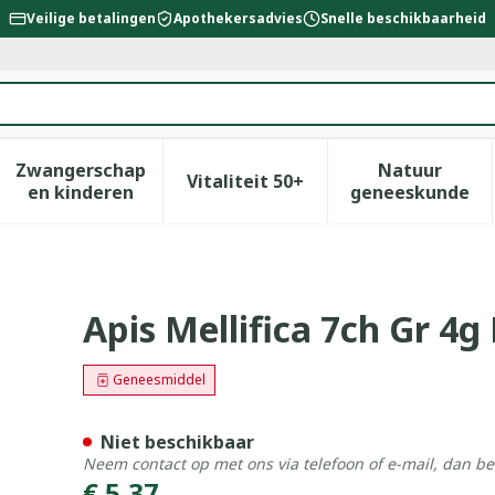
Veilige betalingen
Apothekersadvies
Snelle beschikbaarheid
Zwangerschap
Natuur
Vitaliteit 50+
id, verzorging en hygiëne categorie
enu voor Dieet, voeding en vitamines categorie
Toon submenu voor Zwangerschap en kinderen
Toon submenu voor Vitalitei
Toon sub
en kinderen
geneeskunde
iron
Apis Mellifica 7ch Gr 4g
Geneesmiddel
Niet beschikbaar
Neem contact op met ons via telefoon of e-mail, dan b
€ 5,37