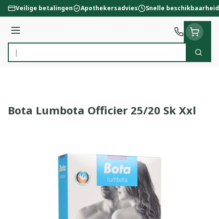
Ga naar de inhoud
Veilige betalingen
Apothekersadvies
Snelle beschikbaarheid
Menu
Zoek
Product, merk, categorie...
Bota Lumbota Officier 25/20 Sk Xxl