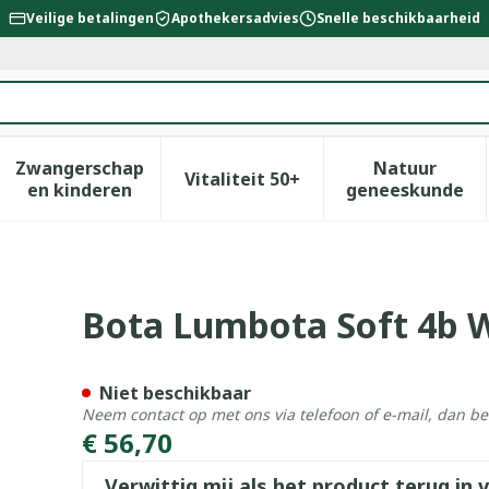
Veilige betalingen
Apothekersadvies
Snelle beschikbaarheid
Zwangerschap
Natuur
Vitaliteit 50+
id, verzorging en hygiëne categorie
enu voor Dieet, voeding en vitamines categorie
Toon submenu voor Zwangerschap en kinderen
Toon submenu voor Vitalitei
Toon sub
en kinderen
geneeskunde
H 26cm S
Bota Lumbota Soft 4b 
Niet beschikbaar
Neem contact op met ons via telefoon of e-mail, dan b
€ 56,70
Verwittig mij als het product terug in 