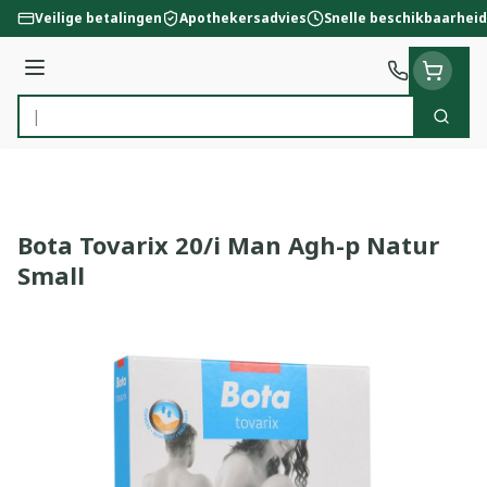
Ga naar de inhoud
Veilige betalingen
Apothekersadvies
Snelle beschikbaarheid
Menu
Zoek
Product, merk, categorie...
Bota Tovarix 20/i Man Agh-p Natur
Small