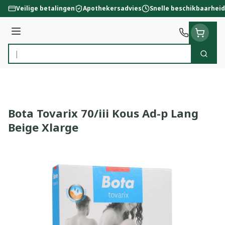
Ga naar de inhoud
Veilige betalingen
Apothekersadvies
Snelle beschikbaarheid
Menu
Zoek
Product, merk, categorie...
Bota Tovarix 70/iii Kous Ad-p Lang
Beige Xlarge