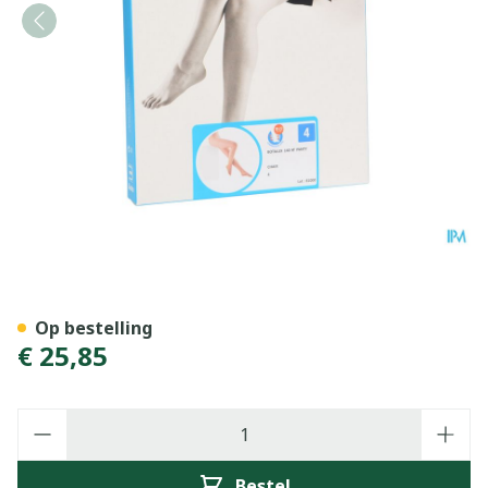
Botalux 140 Panty Steun C
Op bestelling
€ 25,85
Aantal
Bestel