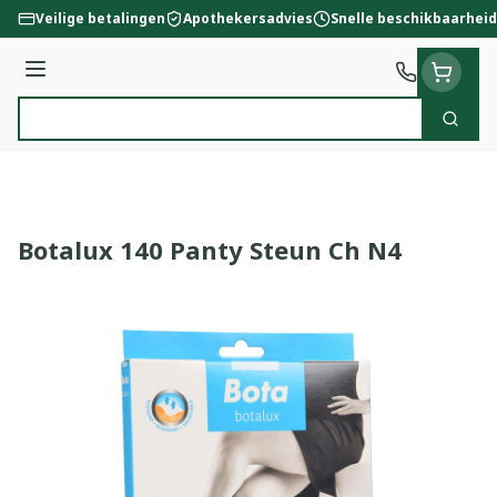
Ga naar de inhoud
Veilige betalingen
Apothekersadvies
Snelle beschikbaarheid
Menu
Zoek
Product, merk, categorie...
Botalux 140 Panty Steun Ch N4