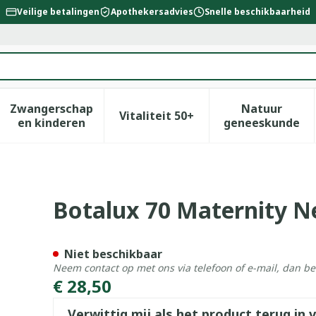
Veilige betalingen
Apothekersadvies
Snelle beschikbaarheid
Zwangerschap
Natuur
Vitaliteit 50+
id, verzorging en hygiëne categorie
enu voor Dieet, voeding en vitamines categorie
Toon submenu voor Zwangerschap en kinderen
Toon submenu voor Vitalitei
Toon sub
en kinderen
geneeskunde
o N1
Botalux 70 Maternity N
Niet beschikbaar
Neem contact op met ons via telefoon of e-mail, dan b
€ 28,50
Verwittig mij als het product terug in 