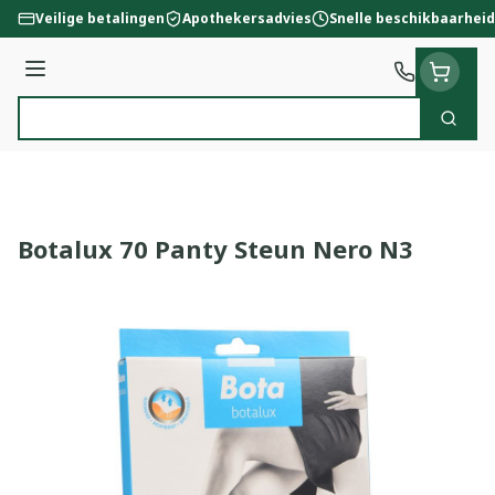
Ga naar de inhoud
Veilige betalingen
Apothekersadvies
Snelle beschikbaarheid
Menu
Zoek
Product, merk, categorie...
Botalux 70 Panty Steun Nero N3