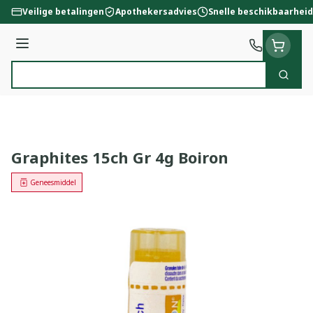
Ga naar de inhoud
Veilige betalingen
Apothekersadvies
Snelle beschikbaarheid
Menu
Zoek
Product, merk, categorie...
Graphites 15ch Gr 4g Boiron
Geneesmiddel