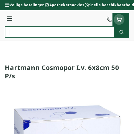
Ga naar de inhoud
Veilige betalingen
Apothekersadvies
Snelle beschikbaarheid
Menu
Zoek
Product, merk, categorie...
Hartmann Cosmopor I.v. 6x8cm 50
P/s