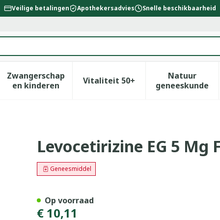
Veilige betalingen
Apothekersadvies
Snelle beschikbaarheid
Zwangerschap
Natuur
Vitaliteit 50+
id, verzorging en hygiëne categorie
enu voor Dieet, voeding en vitamines categorie
Toon submenu voor Zwangerschap en kinderen
Toon submenu voor Vitalitei
Toon sub
en kinderen
geneeskunde
lmomh Tabl 40
Levocetirizine EG 5 Mg 
Geneesmiddel
Op voorraad
€ 10,11