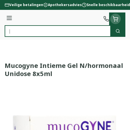
Ga naar de inhoud
Veilige betalingen
Apothekersadvies
Snelle beschikbaarheid
Menu
Zoek
Product, merk, categorie...
Mucogyne Intieme Gel N/hormonaal
Unidose 8x5ml