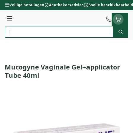
Ga naar de inhoud
Veilige betalingen
Apothekersadvies
Snelle beschikbaarheid
Menu
Zoek
Product, merk, categorie...
Mucogyne Vaginale Gel+applicator
Tube 40ml