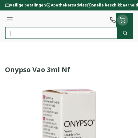
Ga naar de inhoud
Veilige betalingen
Apothekersadvies
Snelle beschikbaarheid
Menu
Zoek
Product, merk, categorie...
Onypso Vao 3ml Nf