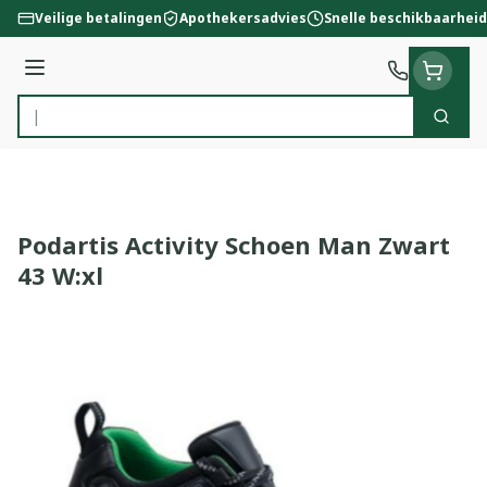
Ga naar de inhoud
Veilige betalingen
Apothekersadvies
Snelle beschikbaarheid
Menu
Zoek
Product, merk, categorie...
Podartis Activity Schoen Man Zwart
43 W:xl