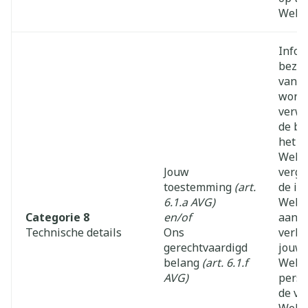
Websi
Infor
bezoe
van o
wordt
verwe
de be
het g
Websi
Jouw
verge
toestemming
(art.
de in
6.1.a AVG)
Websi
Categorie 8
en/of
aan t
Technische details
Ons
verbe
gerechtvaardigd
jouw 
belang
(art. 6.1.f
Websi
AVG)
perso
de ve