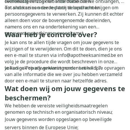
overeenstemming met onze doeleinden.
rechtmatig verzoek om informatie die we ontvangen, of
om anderszins onze rechten te beschermen.
Tot slot kan een derde partij de opdracht krijgen om
persoonsgegevens te verwerken. Zij kunnen dit echter
alleen doen voor de bovengenoemde doeleinden,
namens ons en na ondertekening van een
Waar heb je controle over?
gegevensverwerkingsovereenkomst.
Je kan ons te allen tijde vragen om jouw gegevens te
wijzigen of te verwijderen. Om dit te doen, dien je ons
een e-mail te sturen via info@apotheeksanimed.be en
volg je de procedure die wordt beschreven in onze
volledige Privacyverklaring onder artikel 5.7.
Je kan ook op elk gewenst moment een kopie opvragen
van alle informatie die we over jou hebben verzameld
door een e-mail te sturen naar hetzelfde adres.
Wat doen wij om jouw gegevens te
beschermen?
We hebben de vereiste veiligheidsmaatregelen
genomen op technisch en organisatorisch niveau;
Jouw gegevens worden opgeslagen op beveiligde
servers binnen de Europese Unie;