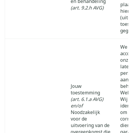
en behandeling
plaat
(art. 9.2.h AVG)
hierv
(uitd
toest
gegev
We v
acco
onze 
laten
perso
aan t
Jouw
beher
toestemming
Websi
(art. 6.1.a AVG)
Wij v
en/of
ident
Noodzakelijk
om on
voor de
corre
uitvoering van de
diens
overeenkomst die
garan