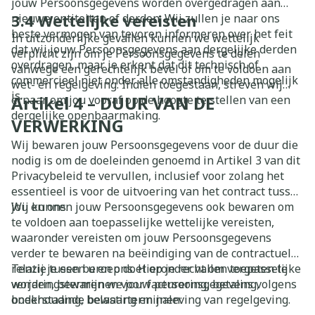
jouw Persoonsgegevens worden overgedragen aan
3.4 Wettelijke vereisten
nieuwe entiteiten of derden. Wij zullen je naar ons
beste vermogen van tevoren informeren over het feit
In uitzonderlijke gevallen kunnen we wettelijk
dat wij jouw Persoonsgegevens aan dergelijke derden
verplicht zijn om je Persoonsgegevens te delen
overdragen, maar je erkent dat dit technisch of
vanwege een gerechtelijk bevel of om te voldoen aan
commercieel niet onder alle omstandigheden mogelijk
wet- en regelgeving. Indien toegestaan, streven wij
is.
Artikel 4 – DUUR VAN DE
ernaar om jou vooraf op de hoogte te stellen van een
dergelijke openbaarmaking.
VERWERKING
Wij bewaren jouw Persoonsgegevens voor de duur die
nodig is om de doeleinden genoemd in Artikel 3 van dit
Privacybeleid te vervullen, inclusief voor zolang het
essentieel is voor de uitvoering van het contract tussen
jou en ons.
Wij kunnen jouw Persoonsgegevens ook bewaren om
te voldoen aan toepasselijke wettelijke vereisten,
waaronder vereisten om jouw Persoonsgegevens
verder te bewaren na beëindiging van de contractuele
relatie tussen u en ons. Hieronder vallen toepasselijke
Tenzij je een beroep doet op je recht om vergeten te
verjaringstermijnen voor facturering, betaling,
worden, bewaren we jouw persoonsgegevens volgens
boekhouding, belasting en naleving van regelgeving.
onderstaande bewaartermijnen: