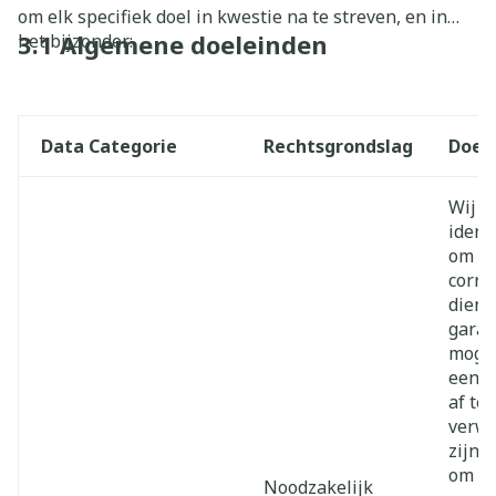
om elk specifiek doel in kwestie na te streven, en in
3.1 Algemene doeleinden
het bijzonder:
Data Categorie
Rechtsgrondslag
Doel
Wij v
ident
om on
corre
diens
garan
mogel
een b
af te
verwe
zijn 
om ee
Noodzakelijk