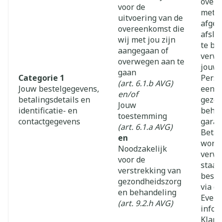
overe
voor de
met j
uitvoering van de
afges
overeenkomst die
afslu
wij met jou zijn
te br
aangegaan of
verwe
overwegen aan te
jouw
gaan
Categorie 1
Pers
(art. 6.1.b AVG)
Jouw bestelgegevens,
een g
en/of
betalingsdetails en
gezon
Jouw
identificatie- en
behan
toestemming
contactgegevens
gara
(art. 6.1.a AVG)
Betal
en
worde
Noodzakelijk
verwe
voor de
staat
verstrekking van
beste
gezondheidszorg
via o
en behandeling
Event
(art. 9.2.h AVG)
infor
Klant