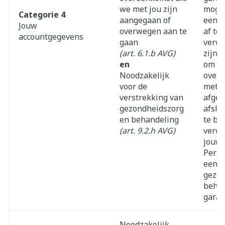
we met jou zijn
mogel
Categorie 4
aangegaan of
een b
Jouw
overwegen aan te
af te
accountgegevens
gaan
verwe
(art. 6.1.b AVG)
zijn 
en
om ee
Noodzakelijk
overe
voor de
met j
verstrekking van
afges
gezondheidszorg
afslu
en behandeling
te br
(art. 9.2.h AVG)
verwe
jouw
Pers
een g
gezon
behan
gara
Noodzakelijk