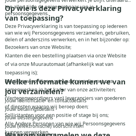
jouw persoonsgegevens verwerken. Je blijft uiteraard
Op wie is deze Privacyverklaring
ten allen tijde de enige eigenaar van je
persoonsgegevens.
van toepassing?
Deze Privacyverklaring is van toepassing op iedereen
van wie wij Persoonsgegevens verzamelen, gebruiken,
delen of anderszins verwerken, en in het bijzonder op:
Bezoekers van onze Website;
Klanten die een bestelling plaatsen via onze Website
of via onze Muurautomaat (afhankelijk wat van
toepassing is);
Welke informatie kunnen we van
(Vertegenwoordigers van) partners die met ons
samenwerken in het kader van onze activiteiten;
jou verzamelen?
(Vertegenwoordigers van) leveranciers van goederen
Jouw identificatie- en contactdetails
of diensten waarop wij beroep doen;
Jouw betalingsdetails
Sollicitanten voor een positie of stage bij ons;
Jouw bestelgegevens
Alle Andere Personen van wie wij Persoonsgegevens
Jouw (elektronische) voorschriften
kunnen verwerken.
Waarom verzamelen we deze
Jouw accountgegevens