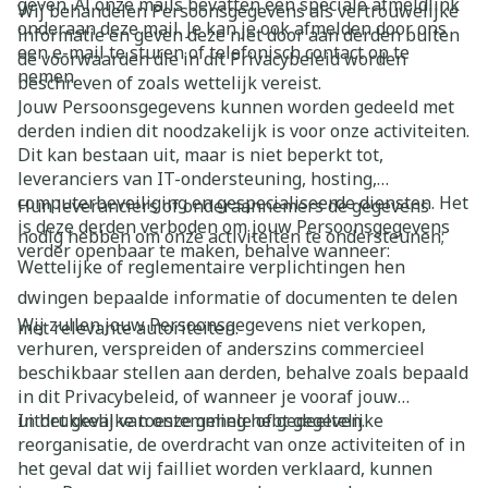
geven. Al onze mails bevatten een speciale afmeldlink
Wij behandelen Persoonsgegevens als vertrouwelijke
onderaan deze mail. Je kan je ook afmelden door ons
informatie en geven deze niet door aan derden buiten
een e-mail te sturen of telefonisch contact op te
de voorwaarden die in dit Privacybeleid worden
nemen.
beschreven of zoals wettelijk vereist.
Jouw Persoonsgegevens kunnen worden gedeeld met
derden indien dit noodzakelijk is voor onze activiteiten.
Dit kan bestaan uit, maar is niet beperkt tot,
leveranciers van IT-ondersteuning, hosting,
computerbeveiliging en gespecialiseerde diensten. Het
Hun leveranciers of onderaannemers de gegevens
is deze derden verboden om jouw Persoonsgegevens
nodig hebben om onze activiteiten te ondersteunen;
verder openbaar te maken, behalve wanneer:
Wettelijke of reglementaire verplichtingen hen
dwingen bepaalde informatie of documenten te delen
Wij zullen jouw Persoonsgegevens niet verkopen,
met relevante autoriteiten.
verhuren, verspreiden of anderszins commercieel
beschikbaar stellen aan derden, behalve zoals bepaald
in dit Privacybeleid, of wanneer je vooraf jouw
uitdrukkelijke toestemming hebt gegeven.
In het geval van onze gehele of gedeeltelijke
reorganisatie, de overdracht van onze activiteiten of in
het geval dat wij failliet worden verklaard, kunnen