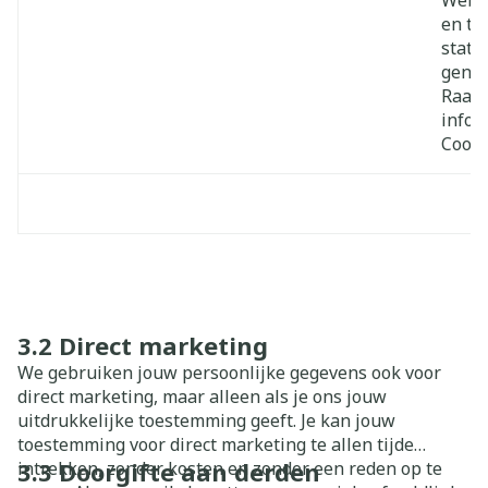
Websi
en te
stati
gener
Raadp
infor
Cooki
3.2 Direct marketing
We gebruiken jouw persoonlijke gegevens ook voor
direct marketing, maar alleen als je ons jouw
uitdrukkelijke toestemming geeft. Je kan jouw
toestemming voor direct marketing te allen tijde
3.3 Doorgifte aan derden
intrekken, zonder kosten en zonder een reden op te