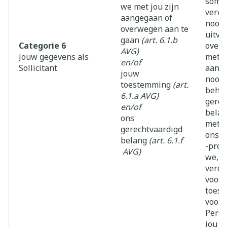
somm
we met jou zijn
verwe
aangegaan of
noodz
overwegen aan te
uitvo
gaan
(art. 6.1.b
Categorie 6
overe
AVG)
Jouw gegevens als
met j
en/of
Sollicitant
aanga
jouw
noodz
toestemming
(art.
behar
6.1.a AVG)
gerec
en/of
belan
ons
met d
gerechtvaardigd
ons w
belang
(art. 6.1.f
-proce
AVG)
we, i
verei
voora
toes
voord
Perso
jou v