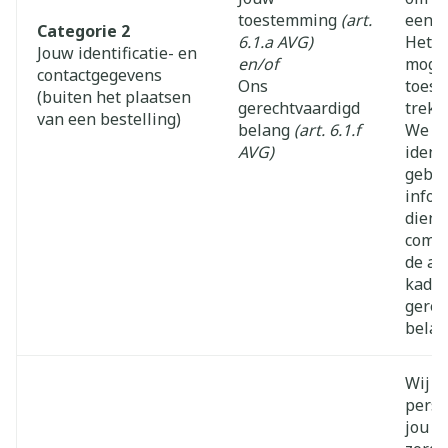
toestemming
(art.
een s
Categorie 2
6.1.a AVG)
Het is
Jouw identificatie- en
en/of
mogel
contactgegevens
Ons
toest
(buiten het plaatsen
gerechtvaardigd
trekk
van een bestelling)
belang
(art. 6.1.f
We k
AVG)
ident
gebru
infor
diens
comme
de ap
kader
gerec
belan
Wij v
pers
jou al