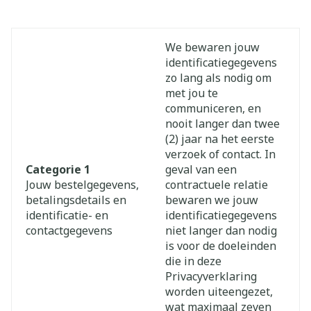
Van de hieronder vermelde bewaartermijnen kan
daarom worden afgeweken indien een dergelijke
wettelijke verplichting van toepassing is.
We bewaren jouw
identificatiegegevens
zo lang als nodig om
met jou te
communiceren, en
nooit langer dan twee
(2) jaar na het eerste
verzoek of contact. In
Categorie 1
geval van een
Jouw bestelgegevens,
contractuele relatie
betalingsdetails en
bewaren we jouw
identificatie- en
identificatiegegevens
contactgegevens
niet langer dan nodig
is voor de doeleinden
die in deze
Privacyverklaring
worden uiteengezet,
wat maximaal zeven