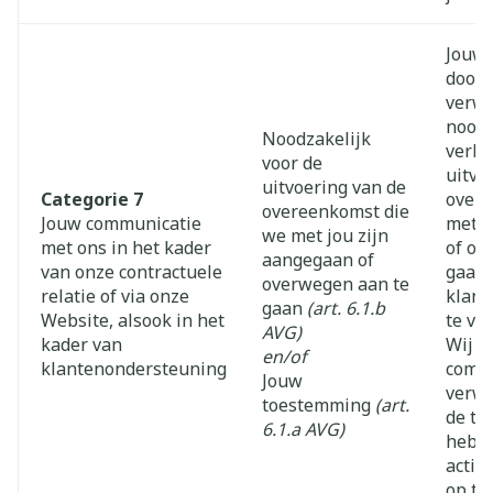
Jouw 
door 
verwe
noodz
Noodzakelijk
verba
voor de
uitvo
uitvoering van de
Categorie 7
overe
overeenkomst die
Jouw communicatie
met u
we met jou zijn
met ons in het kader
of ov
aangegaan of
van onze contractuele
gaan,
overwegen aan te
relatie of via onze
klant
gaan
(art. 6.1.b
Website, alsook in het
te ve
AVG)
kader van
Wij k
en/of
klantenondersteuning
commu
Jouw
verwe
toestemming
(art.
de to
6.1.a AVG)
hebt 
actie
op te