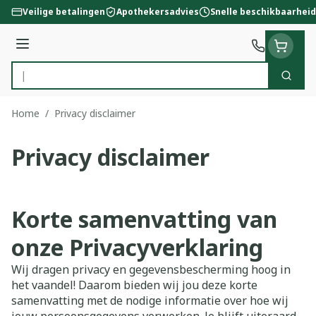
Ga naar de inhoud
Veilige betalingen
Apothekersadvies
Snelle beschikbaarheid
Menu
Zoek
Product, merk, categorie...
Home
/
Privacy disclaimer
Privacy disclaimer
Korte samenvatting van
onze Privacyverklaring
Wij dragen privacy en gegevensbescherming hoog in
het vaandel! Daarom bieden wij jou deze korte
samenvatting met de nodige informatie over hoe wij