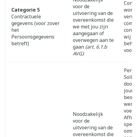
Contr
voor de
Categorie 5
worde
uitvoering van de
Contractuele
verwe
overeenkomst die
gegevens (voor zover
comme
we met jou zijn
het
contr
aangegaan of
Persoonsgegevens
wij m
overwegen aan te
betreft)
beher
gaan
(art. 6.1.b
voor 
AVG)
Perso
Solli
door 
jouw s
beoor
wervi
voere
Noodzakelijk
Afhan
voor de
speci
uitvoering van de
omsta
overeenkomst die