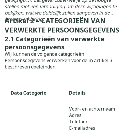
gewijzigd. In dat geval zullen we je op de hoogte
stellen met een uitnodiging om deze wijzigingen te
bekijken, wat we duidelijk zullen aangeven in de
Artikel 2 – CATEGORIEËN VAN
Privacyverklaring.
VERWERKTE PERSOONSGEGEVENS
2.1
Categorieën van verwerkte
persoonsgegevens
Wij kunnen de volgende categorieën
Persoonsgegevens verwerken voor de in artikel 3
beschreven doeleinden:
Data Categorie
Details
Voor- en achternaam
Adres
Telefoon
E-mailadres