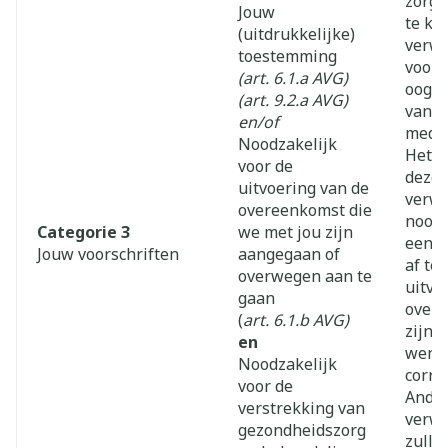
zorg 
Jouw
te ku
(uitdrukkelijke)
verw
toestemming
voors
(art. 6.1.a AVG)
oog o
(art. 9.2.a AVG)
van v
en/of
medic
Noodzakelijk
Het i
voor de
deze
uitvoering van de
verwe
overeenkomst die
noodz
Categorie 3
we met jou zijn
een b
Jouw voorschriften
aangegaan of
af te
overwegen aan te
uitvo
gaan
overe
(
art. 6.1.b AVG)
zijn 
en
wenst
Noodzakelijk
correc
voor de
Ande
verstrekking van
verwe
gezondheidszorg
zulle