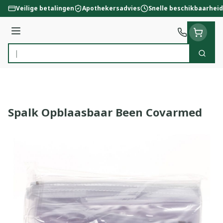
Ga naar de inhoud
Veilige betalingen
Apothekersadvies
Snelle beschikbaarheid
Menu
Zoek
Product, merk, categorie...
Spalk Opblaasbaar Been Covarmed