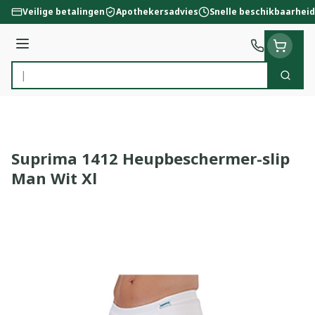
Ga naar de inhoud
Veilige betalingen
Apothekersadvies
Snelle beschikbaarheid
Menu
Zoek
Product, merk, categorie...
Suprima 1412 Heupbeschermer-slip
Man Wit Xl