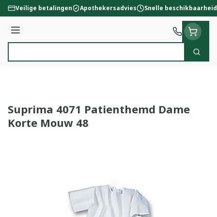
Ga naar de inhoud
Veilige betalingen
Apothekersadvies
Snelle beschikbaarheid
Menu
Zoek
Product, merk, categorie...
Suprima 4071 Patienthemd Dame
Korte Mouw 48