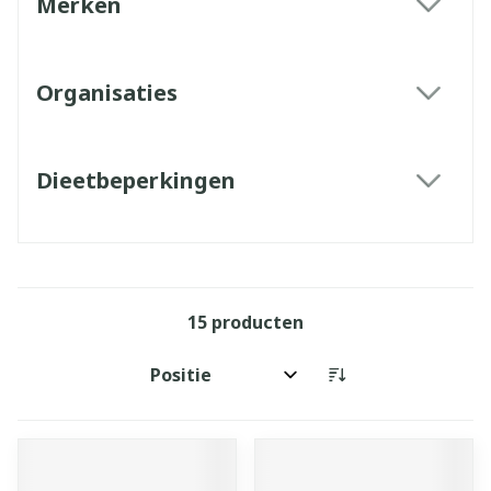
Merken
filter
Organisaties
filter
Dieetbeperkingen
filter
15
producten
Sorteer op: