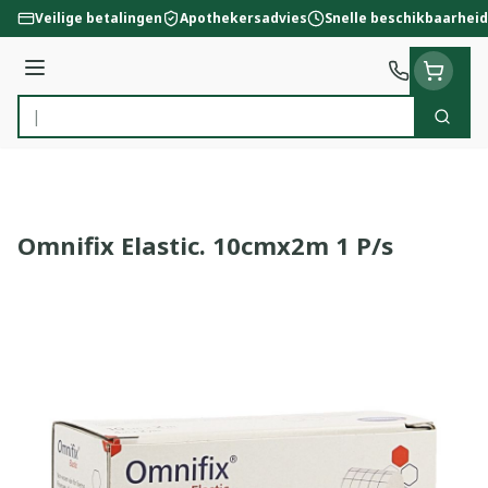
Ga naar de inhoud
Veilige betalingen
Apothekersadvies
Snelle beschikbaarheid
Menu
Zoek
Product, merk, categorie...
Omnifix Elastic. 10cmx2m 1 P/s