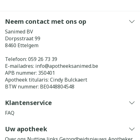
Neem contact met ons op
Sanimed BV
Dorpsstraat 99
8460
Ettelgem
Telefoon:
059 26 73 39
E-mailadres:
info@
apotheeksanimed.be
APB nummer:
350401
Apotheek titularis:
Cindy Bulckaert
BTW nummer:
BE0448804548
Klantenservice
FAQ
Uw apotheek
Over ons
Nuttige links
Gezondheidsnieuws
Apotheker