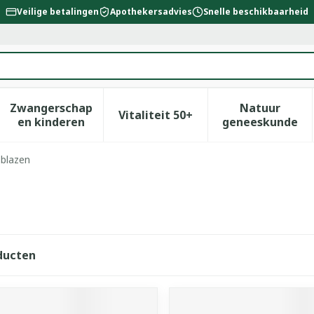
Veilige betalingen
Apothekersadvies
Snelle beschikbaarheid
Zwangerschap
Natuur
Vitaliteit 50+
id, verzorging en hygiëne categorie
enu voor Dieet, voeding en vitamines categorie
Toon submenu voor Zwangerschap en kinderen
Toon submenu voor Vitalitei
Toon sub
en kinderen
geneeskunde
blazen
ducten