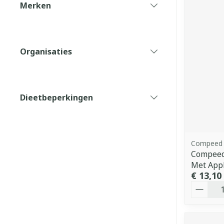
Merken
filter
Organisaties
filter
Dieetbeperkingen
filter
Compeed
Compeed 
Met Appl
€ 13,10
Aantal