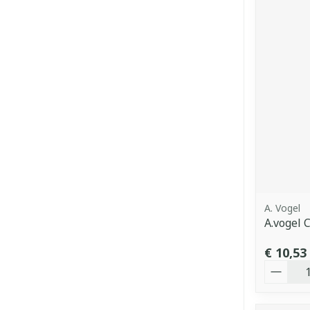
A. Vogel
A.vogel 
€ 10,53
Aantal