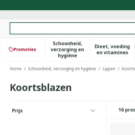
Ga naar de inhoud
Product, merk, categorie...
Schoonheid,
Dieet, voeding
verzorging en
Promoties
Toon submenu voor Schoonhe
Toon subm
en vitamines
hygiëne
Home
/
Schoonheid, verzorging en hygiëne
/
Lippen
/
Koorts
Koortsblazen
Doorgaan naar productlijst
16
pro
Prijs
filter