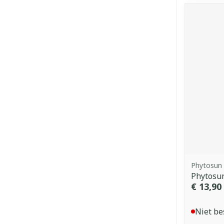
Phytosun
Phytosun
€ 13,90
Niet be