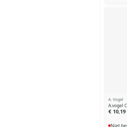
A. Vogel
A.vogel 
€ 10,19
Niet be