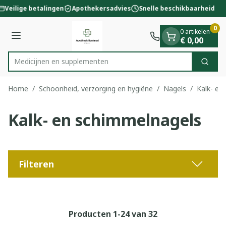
Dia 1 van 1
Ga naar de inhoud
Veilige betalingen
Apothekersadvies
Snelle beschikbaarheid
0
0 artikelen
Menu
€ 0,00
Medicij
Zoek
Product, merk, categorie...
Home
/
Schoonheid, verzorging en hygiëne
/
Nagels
/
Kalk- en
Kalk- en schimmelnagels
Filteren
Producten
1
-
24
van
32