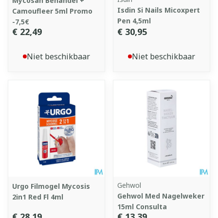
Mycosan Behandel +
Isdin Si Nails Micoxpert
Camoufleer 5ml Promo
Pen 4,5ml
-7,5€
€ 22,49
€ 30,95
Niet beschikbaar
Niet beschikbaar
Gehwol
Urgo Filmogel Mycosis
Gehwol Med Nagelweker
2in1 Red Fl 4ml
15ml Consulta
€ 28,19
€ 13,39