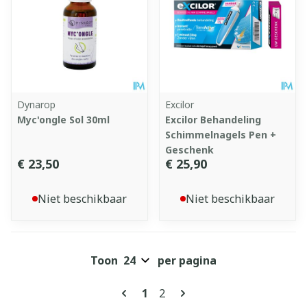
Dynarop
Excilor
Myc'ongle Sol 30ml
Excilor Behandeling
Schimmelnagels Pen +
Geschenk
€ 23,50
€ 25,90
Niet beschikbaar
Niet beschikbaar
Toon
per pagina
Pagina's
U lees momenteel pagina
Pagina
1
2