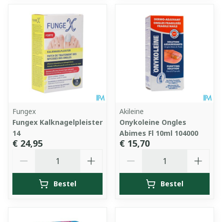
Fungex
Akileine
Fungex Kalknagelpleister
Onykoleine Ongles
14
Abimes Fl 10ml 104000
€ 24,95
€ 15,70
Aantal
Aantal
Bestel
Bestel