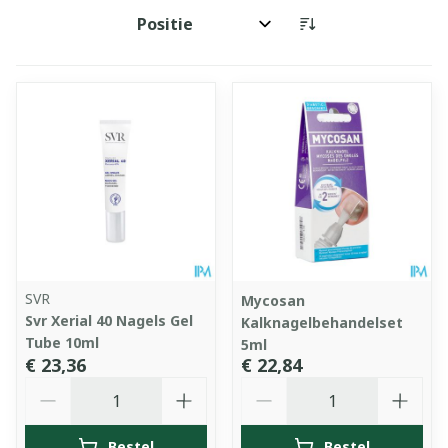
Sorteer op:
SVR
Mycosan
Svr Xerial 40 Nagels Gel
Kalknagelbehandelset
Tube 10ml
5ml
€ 23,36
€ 22,84
Aantal
Aantal
Bestel
Bestel