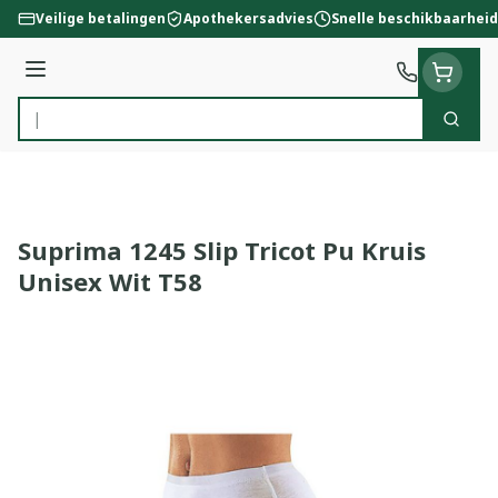
Ga naar de inhoud
Veilige betalingen
Apothekersadvies
Snelle beschikbaarheid
Menu
Zoek
Product, merk, categorie...
Suprima 1245 Slip Tricot Pu Kruis
Unisex Wit T58