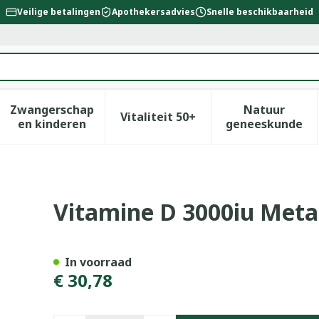
Veilige betalingen
Apothekersadvies
Snelle beschikbaarheid
Zwangerschap
Natuur
Vitaliteit 50+
id, verzorging en hygiëne categorie
enu voor Dieet, voeding en vitamines categorie
Toon submenu voor Zwangerschap en kinderen
Toon submenu voor Vitalitei
Toon sub
en kinderen
geneeskunde
ics Tabl 168
Vitamine D 3000iu Meta
In voorraad
€ 30,78