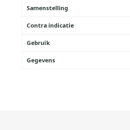
Samenstelling
Contra indicatie
Gebruik
Gegevens
k met de tabtoets. Je kunt de carrousel overslaan of direct