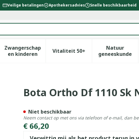
Veilige betalingen
Apothekersadvies
Snelle beschikbaarheid
Zwangerschap
Natuur
Vitaliteit 50+
id, verzorging en hygiëne categorie
enu voor Dieet, voeding en vitamines categorie
Toon submenu voor Zwangerschap en kinderen
Toon submenu voor Vitalitei
Toon sub
en kinderen
geneeskunde
Bota Ortho Df 1110 Sk 
Niet beschikbaar
Neem contact op met ons via telefoon of e-mail, dan b
€ 66,20
Verwittig mij als het product terug in 