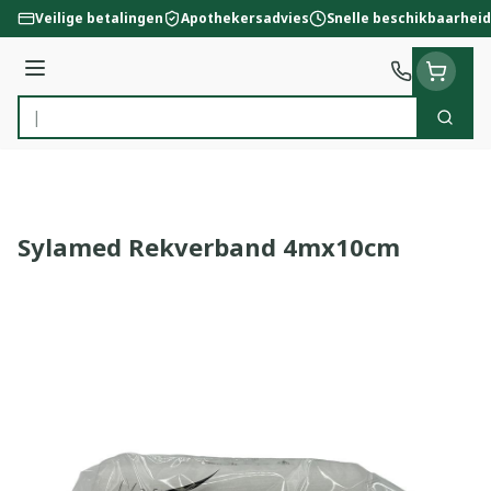
Ga naar de inhoud
Veilige betalingen
Apothekersadvies
Snelle beschikbaarheid
Menu
Zoek
Product, merk, categorie...
Sylamed Rekverband 4mx10cm