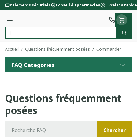
Aller au contenu
Paiements sécurisés
Conseil du pharmacien
Livraison rapide
Menu
Cherc
Rechercher
Accueil
/
Questions fréquemment posées
/
Commander
FAQ Categories
Questions fréquemment
posées
Chercher
Chercher