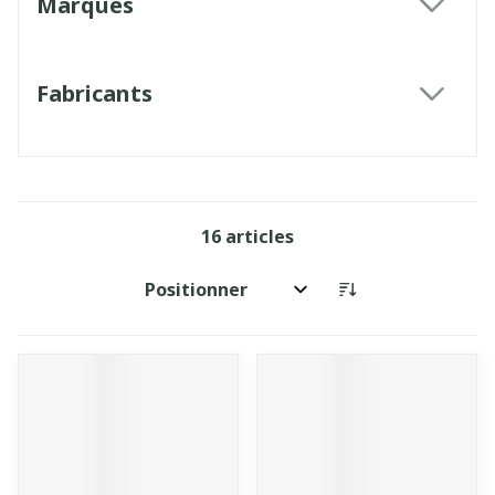
Marques
filter
Fabricants
filter
16
articles
Trier par: