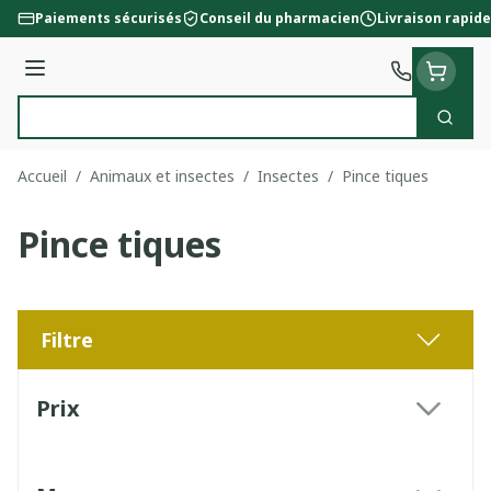
Aller au contenu
Paiements sécurisés
Conseil du pharmacien
Livraison rapide
Menu
Cherc
Rechercher
Accueil
/
Animaux et insectes
/
Insectes
/
Pince tiques
Pince tiques
Filtre
Passer à la liste des produits
Prix
filter