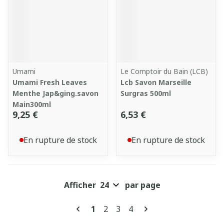
Umami
Le Comptoir du Bain (LCB)
Umami Fresh Leaves
Lcb Savon Marseille
Menthe Jap&ging.savon
Surgras 500ml
Main300ml
9,25 €
6,53 €
En rupture de stock
En rupture de stock
Afficher
par page
Pages
Vous lisez actuellement la page
Page
Page
Page
1
2
3
4