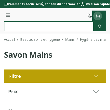
Aller au contenu
Paiements sécurisés
Conseil du pharmacien
Livraison rapide
Menu
Cherc
Rechercher
Accueil
/
Beauté, soins et hygiène
/
Mains
/
Hygiène des mains
Savon Mains
Filtre
Passer à la liste des produits
Prix
filter