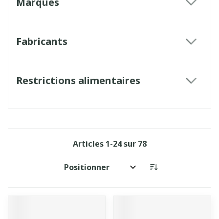
Marques
filter
Fabricants
filter
Restrictions alimentaires
filter
Articles
1
-
24
sur
78
Trier par: