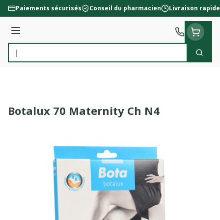
Aller au contenu
Paiements sécurisés
Conseil du pharmacien
Livraison rapide
Menu
Cherc
Rechercher
Botalux 70 Maternity Ch N4