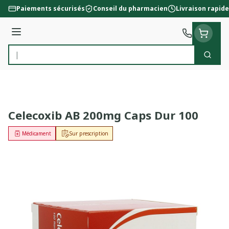
Aller au contenu
Paiements sécurisés
Conseil du pharmacien
Livraison rapide
Menu
Cherc
Rechercher
Celecoxib AB 200mg Caps Dur 100
Médicament
Sur prescription