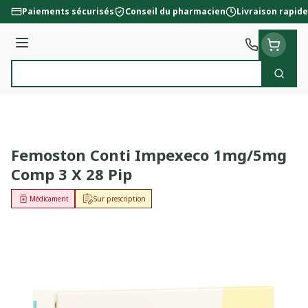
Aller au contenu
Paiements sécurisés
Conseil du pharmacien
Livraison rapide
Menu
Cherc
Rechercher
Femoston Conti Impexeco 1mg/5mg
Comp 3 X 28 Pip
Médicament
Sur prescription