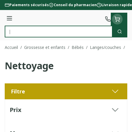
Aller au contenu
Paiements sécurisés
Conseil du pharmacien
Livraison rapide
Menu
Cherc
Rechercher
Accueil
/
Grossesse et enfants
/
Bébés
/
Langes/couches
/
Ne
Nettoyage
Filtre
Passer à la liste des produits
Prix
filter