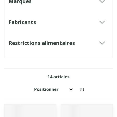
Marques
filter
Fabricants
filter
Restrictions alimentaires
filter
14
articles
Trier par: