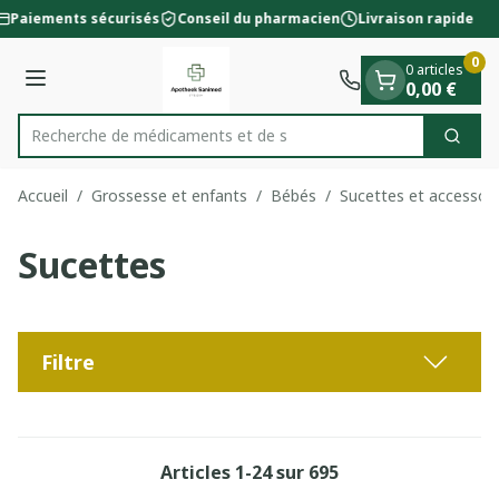
Diapositive 1 de 1
Aller au contenu
Paiements sécurisés
Conseil du pharmacien
Livraison rapide
0
0 articles
Menu
0,00 €
Recherche
Cherc
Rechercher
Accueil
/
Grossesse et enfants
/
Bébés
/
Sucettes et accessoir
Sucettes
Filtre
Articles
1
-
24
sur
695