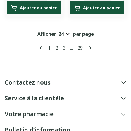
Ajouter au panier
Ajouter au panier
Afficher
par page
Pages
Vous lisez actuellement la page
Page
Page
Page
1
2
3
...
29
Contactez nous
Service à la clientèle
Votre pharmacie
Bulletin d’information