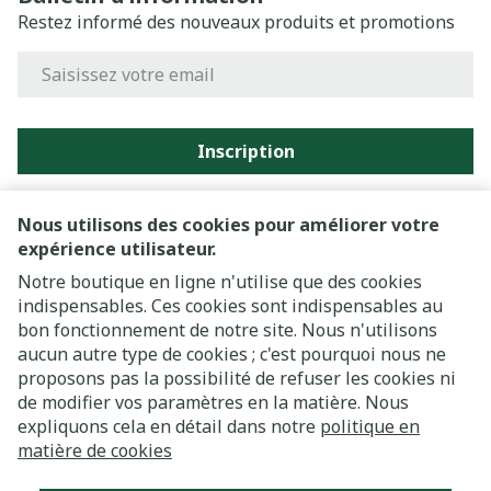
Restez informé des nouveaux produits et promotions
Adresse mail
Inscription
En cliquant sur s'abonner, vous vous abonnez à notre
newsletter et acceptez notre
politique de confidentialité
.
Nous utilisons des cookies pour améliorer votre
expérience utilisateur.
Notre boutique en ligne n'utilise que des cookies
indispensables. Ces cookies sont indispensables au
bon fonctionnement de notre site. Nous n'utilisons
aucun autre type de cookies ; c'est pourquoi nous ne
proposons pas la possibilité de refuser les cookies ni
de modifier vos paramètres en la matière. Nous
expliquons cela en détail dans notre
politique en
Liens légaux
matière de cookies