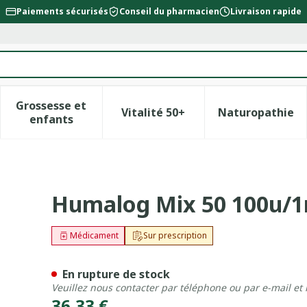
Paiements sécurisés
Conseil du pharmacien
Livraison rapide
Grossesse et
Vitalité 50+
Naturopathie
la catégorie Beauté, soins et hygiène
le sous-menu pour la catégorie Régime, alimentation &
Afficher le sous-menu pour la catégorie Gross
Afficher le sous-menu pour l
Afficher 
enfants
 5x3ml
Humalog Mix 50 100u/1
Médicament
Sur prescription
En rupture de stock
Veuillez nous contacter par téléphone ou par e-mail et
36,33 €