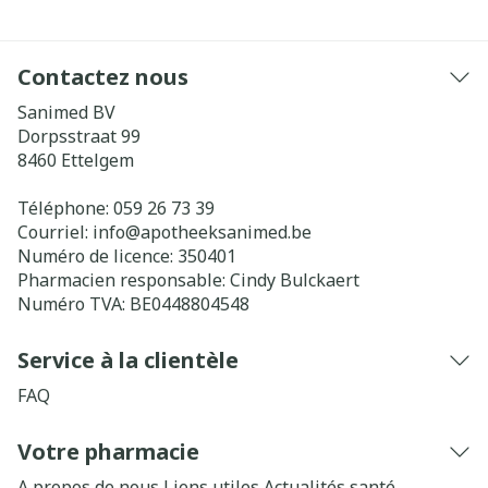
Contactez nous
Sanimed BV
Dorpsstraat 99
8460
Ettelgem
Téléphone:
059 26 73 39
Courriel:
info@
apotheeksanimed.be
Numéro de licence:
350401
Pharmacien responsable:
Cindy Bulckaert
Numéro TVA:
BE0448804548
Service à la clientèle
FAQ
Votre pharmacie
A propos de nous
Liens utiles
Actualités santé