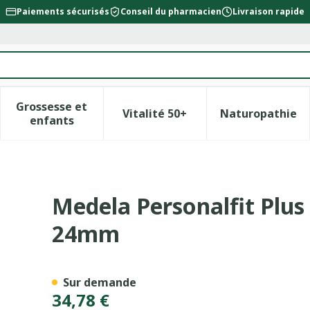
Paiements sécurisés
Conseil du pharmacien
Livraison rapide
Grossesse et
Vitalité 50+
Naturopathie
la catégorie Beauté, soins et hygiène
le sous-menu pour la catégorie Régime, alimentation &
Afficher le sous-menu pour la catégorie Gross
Afficher le sous-menu pour l
Afficher 
enfants
t Simple Tirelait M 24mm
Medela Personalfit Plus 
24mm
Sur demande
34,78 €