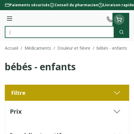
Aller au contenu
Paiements sécurisés
Conseil du pharmacien
Livraison rapide
Menu
Cherc
Rechercher
Accueil
/
Médicaments
/
Douleur et fièvre
/
bébés - enfants
bébés - enfants
Filtre
Passer à la liste des produits
Prix
filter