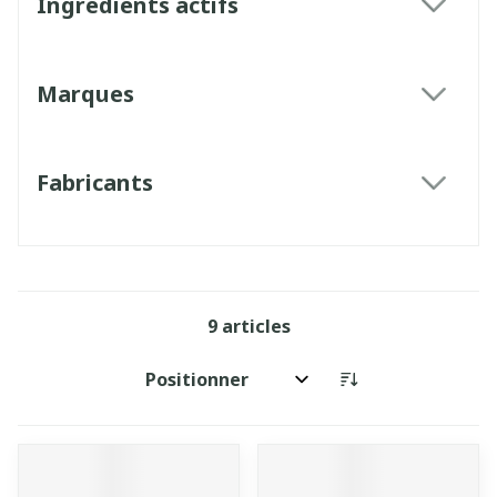
Ingrédients actifs
filter
Marques
filter
Fabricants
filter
9
articles
Trier par: