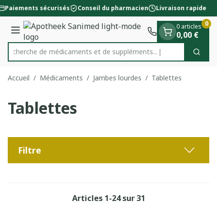
Diapositive 1 de 1
Aller au contenu
Paiements sécurisés
Conseil du pharmacien
Livraison rapide
0
0 articles
Menu
0,00 €
Recherche de médicaments
Cherc
Rechercher
Accueil
/
Médicaments
/
Jambes lourdes
/
Tablettes
Tablettes
Filtre
Articles
1
-
24
sur
31