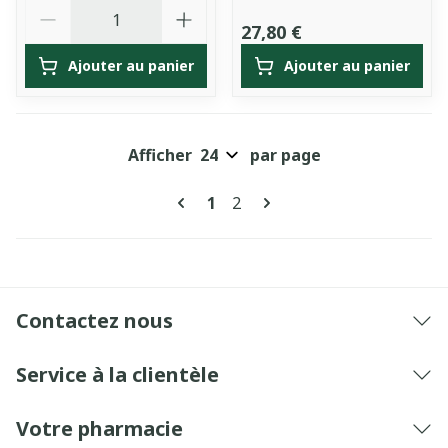
Quantité
27,80 €
Ajouter au panier
Ajouter au panier
Afficher
par page
Pages
Vous lisez actuellement la pa
Page
1
2
Contactez nous
Service à la clientèle
Votre pharmacie