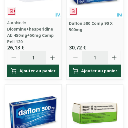
Médicament
Médicament
Aurobindo
Daflon 500 Comp 90 X
Diosmine+hesperidine
500mg
Ab 450mg+50mg Comp
Pell 120
26,13 €
30,72 €
Quantité
Quantité
Ajouter au panier
Ajouter au panier