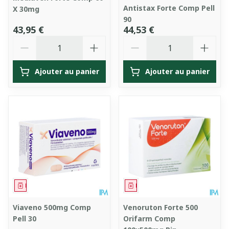
Antistax Forte Comp Pell
X 30mg
90
43,95 €
44,53 €
Quantité
Quantité
Ajouter au panier
Ajouter au panier
Médicament
Médicament
Viaveno 500mg Comp
Venoruton Forte 500
Pell 30
Orifarm Comp