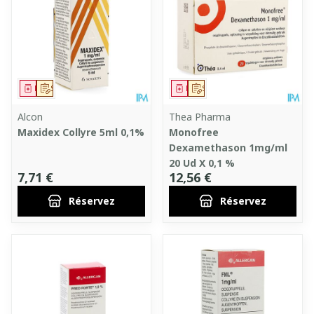
Médicament
Sur prescription
Médicament
Sur prescription
Alcon
Thea Pharma
Maxidex Collyre 5ml 0,1%
Monofree
Dexamethason 1mg/ml
20 Ud X 0,1 %
7,71 €
12,56 €
Réservez
Réservez