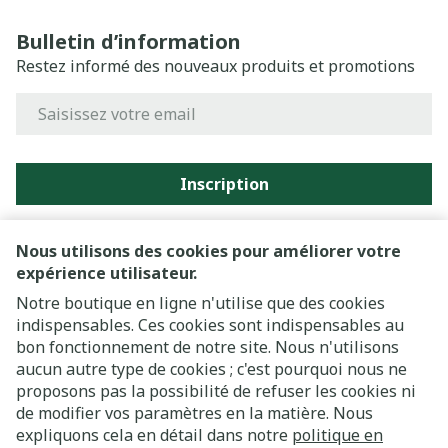
Bulletin d’information
Restez informé des nouveaux produits et promotions
Adresse mail
Inscription
En cliquant sur s'abonner, vous vous abonnez à notre
newsletter et acceptez notre
politique de confidentialité
.
Nous utilisons des cookies pour améliorer votre
expérience utilisateur.
Notre boutique en ligne n'utilise que des cookies
indispensables. Ces cookies sont indispensables au
bon fonctionnement de notre site. Nous n'utilisons
aucun autre type de cookies ; c'est pourquoi nous ne
proposons pas la possibilité de refuser les cookies ni
de modifier vos paramètres en la matière. Nous
expliquons cela en détail dans notre
politique en
Liens légaux