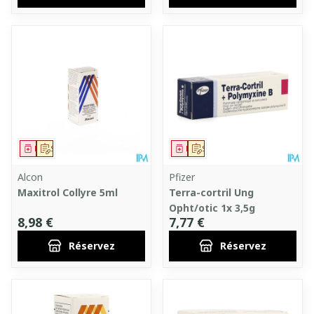
Médicament
Sur prescription
Médicament
Sur prescription
Alcon
Pfizer
Maxitrol Collyre 5ml
Terra-cortril Ung
Opht/otic 1x 3,5g
8,98 €
7,77 €
Réservez
Réservez