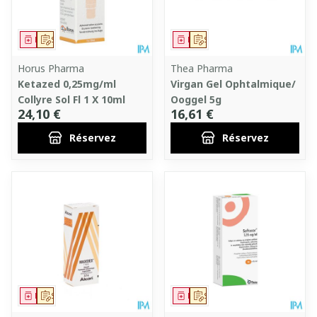
Médicament
Sur prescription
Médicament
Sur prescription
Horus Pharma
Thea Pharma
Ketazed 0,25mg/ml
Virgan Gel Ophtalmique/
Collyre Sol Fl 1 X 10ml
Ooggel 5g
24,10 €
16,61 €
Réservez
Réservez
Médicament
Sur prescription
Médicament
Sur prescription