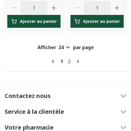
Quantité
Quantité
Ajouter au panier
Ajouter au panier
Afficher
par page
Pages
Vous lisez actuellement la pa
Page
1
2
Contactez nous
Service à la clientèle
Votre pharmacie