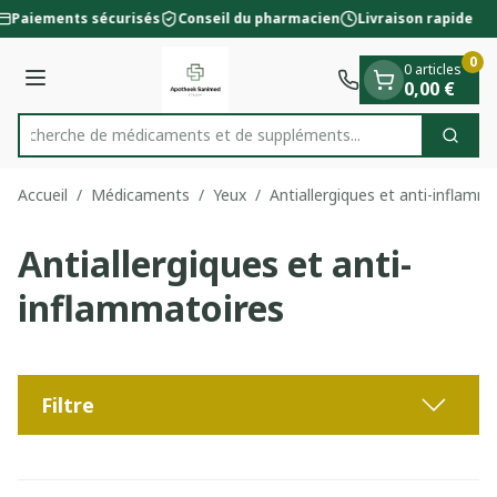
Diapositive 1 de 1
Aller au contenu
Paiements sécurisés
Conseil du pharmacien
Livraison rapide
0
0 articles
Menu
0,00 €
Recherche de médicaments et de s
Cherc
Rechercher
Accueil
/
Médicaments
/
Yeux
/
Antiallergiques et anti-inflamm
Antiallergiques et anti-
inflammatoires
Filtre