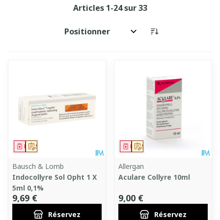
Articles
1
-
24
sur
33
Trier par:
Médicament
Sur prescription
Médicament
Sur prescription
Bausch & Lomb
Allergan
Indocollyre Sol Opht 1 X
Aculare Collyre 10ml
5ml 0,1%
9,69 €
9,00 €
Réservez
Réservez