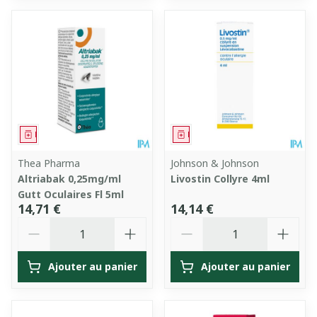
Médicament
Médicament
Thea Pharma
Johnson & Johnson
Altriabak 0,25mg/ml
Livostin Collyre 4ml
Gutt Oculaires Fl 5ml
14,71 €
14,14 €
Quantité
Quantité
Ajouter au panier
Ajouter au panier