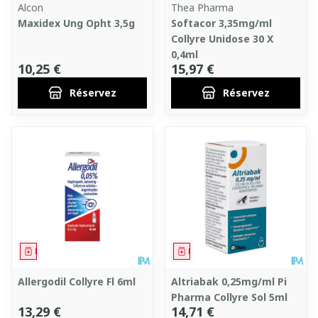
Alcon
Thea Pharma
Maxidex Ung Opht 3,5g
Softacor 3,35mg/ml
Collyre Unidose 30 X
0,4ml
10,25 €
15,97 €
Réservez
Réservez
Médicament
Médicament
Allergodil Collyre Fl 6ml
Altriabak 0,25mg/ml Pi
Pharma Collyre Sol 5ml
13,29 €
14,71 €