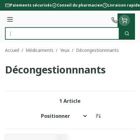
Aller au contenu
Paiements sécurisés
Conseil du pharmacien
Livraison rapide
Menu
Cherc
Rechercher
Accueil
/
Médicaments
/
Yeux
/
Décongestionnnants
Décongestionnnants
1
Article
Trier par: