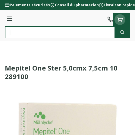
Aller au contenu
Paiements sécurisés
Conseil du pharmacien
Livraison rapide
Menu
Cherc
Rechercher
Mepitel One Ster 5,0cmx 7,5cm 10
289100