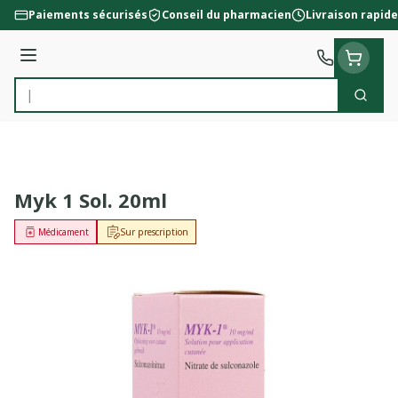
Aller au contenu
Paiements sécurisés
Conseil du pharmacien
Livraison rapide
Menu
Cherc
Rechercher
Myk 1 Sol. 20ml
Médicament
Sur prescription