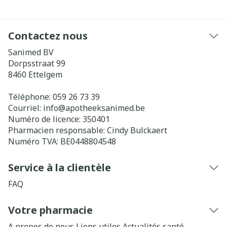
Contactez nous
Sanimed BV
Dorpsstraat 99
8460
Ettelgem
Téléphone:
059 26 73 39
Courriel:
info@
apotheeksanimed.be
Numéro de licence:
350401
Pharmacien responsable:
Cindy Bulckaert
Numéro TVA:
BE0448804548
Service à la clientèle
FAQ
Votre pharmacie
A propos de nous
Liens utiles
Actualités santé