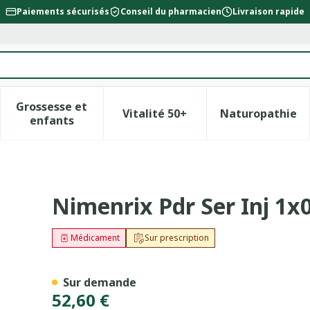
Paiements sécurisés
Conseil du pharmacien
Livraison rapide
Grossesse et
Vitalité 50+
Naturopathie
la catégorie Beauté, soins et hygiène
le sous-menu pour la catégorie Régime, alimentation &
Afficher le sous-menu pour la catégorie Gross
Afficher le sous-menu pour l
Afficher 
enfants
ml
Nimenrix Pdr Ser Inj 1x
Médicament
Sur prescription
Sur demande
52,60 €