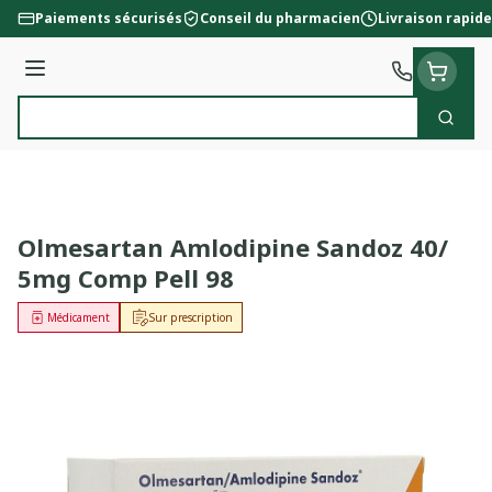
Aller au contenu
Paiements sécurisés
Conseil du pharmacien
Livraison rapide
Menu
Cherc
Rechercher
Olmesartan Amlodipine Sandoz 40/
5mg Comp Pell 98
Médicament
Sur prescription