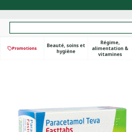
Aller au contenu
Rechercher
Régime,
Beauté, soins et
alimentation &
Promotions
Afficher le sous-menu pour 
Afficher 
hygiène
vitamines
Paracetamol Teva Fasttab