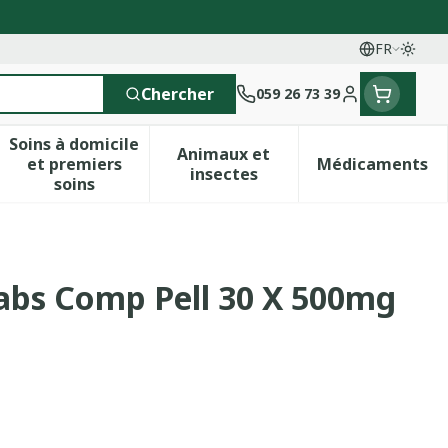
FR
Passe
Langues
Chercher
059 26 73 39
Menu client
Soins à domicile
Animaux et
et premiers
Médicaments
 vitamines
esse et enfants
a catégorie Vitalité 50+
le sous-menu pour la catégorie Naturopathie
Afficher le sous-menu pour la catégorie Soins 
Afficher le sous-menu pour 
Afficher 
insectes
soins
abs Comp Pell 30 X 500mg