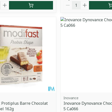
é
Quantité
Inovance
 Protiplus Barre Chocolat
Inovance Dynovance Choc
el 162g
5 Ca066