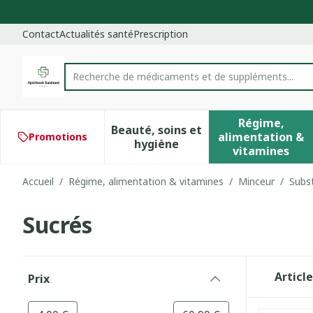
Aller au contenu
Diapositive 1 de 1
Contact
Actualités santé
Prescription
Recherche de médica
Rechercher
Régime,
Beauté, soins et
alimentation &
Promotions
Afficher le sous-menu pour 
Afficher 
hygiène
vitamines
Accueil
/
Régime, alimentation & vitamines
/
Minceur
/
Subst
Sucrés
Passer à la liste des produits
Articl
Prix
filter