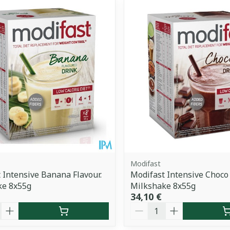
uster les valeurs minimales et maximales du prix.
Modifast
 Intensive Banana Flavour.
Modifast Intensive Choco
ke 8x55g
Milkshake 8x55g
34,10 €
é
Quantité