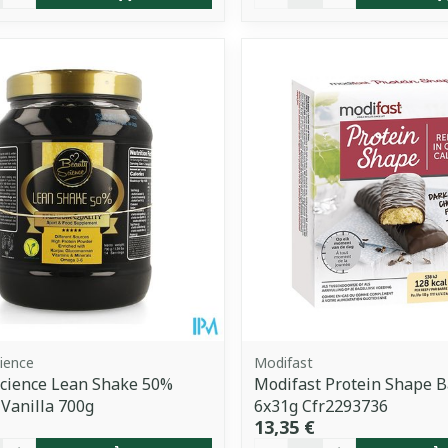
ience
Modifast
cience Lean Shake 50%
Modifast Protein Shape B
Vanilla 700g
6x31g Cfr2293736
13,35 €
é
Quantité