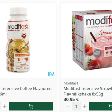
Modifast
 Intensive Coffee Flavoured
Modifast Intensive Straw
36ml
Flav.milkshake 8x55g
30,95 €
é
Quantité