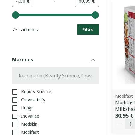
-
Valeur minimale
Valeur maximale
4,00 €
60,99 €
Utilisez les touches fléchées gauche et droite pour aj
73 articles
Filtre
Marques
filter
Beauty Science
Modifast
Cravesatisfy
Modifast
Hungr
Milksha
30,95 €
Inovance
Quantit
Medskin
Modifast